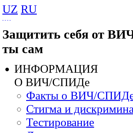
UZ
RU
Защитить себя от ВИ
ты сам
ИНФОРМАЦИЯ
О ВИЧ/СПИДе
Факты о ВИЧ/СПИД
Стигма и дискримин
Тестирование