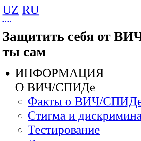
UZ
RU
Защитить себя от ВИ
ты сам
ИНФОРМАЦИЯ
О ВИЧ/СПИДе
Факты о ВИЧ/СПИД
Стигма и дискримин
Тестирование