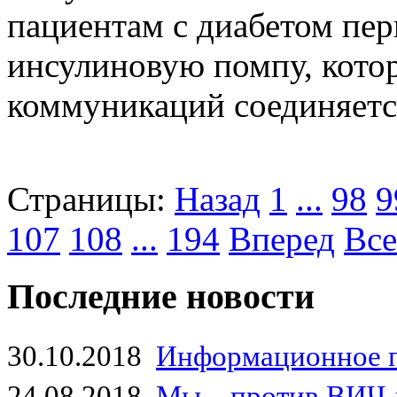
пациентам с диабетом пер
инсулиновую помпу, кото
коммуникаций соединяется
Страницы:
Назад
1
...
98
9
107
108
...
194
Вперед
Все
Последние новости
30.10.2018
Информационное 
24.08.2018
Мы – против ВИЧ-