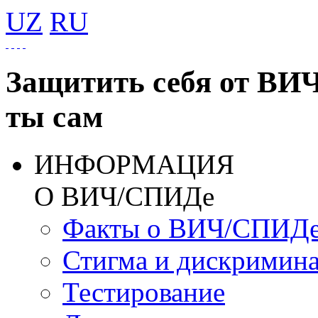
UZ
RU
Защитить себя от ВИ
ты сам
ИНФОРМАЦИЯ
О ВИЧ/СПИДе
Факты о ВИЧ/СПИД
Стигма и дискримин
Тестирование