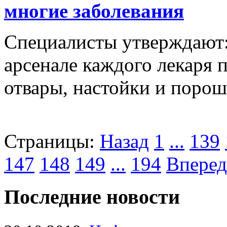
многие заболевания
Специалисты утверждают:
арсенале каждого лекаря 
отвары, настойки и поро
Страницы:
Назад
1
...
139
147
148
149
...
194
Вперед
Последние новости