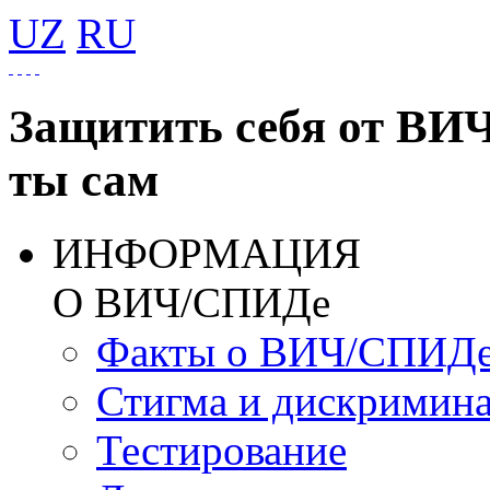
UZ
RU
Защитить себя от ВИ
ты сам
ИНФОРМАЦИЯ
О ВИЧ/СПИДе
Факты о ВИЧ/СПИД
Стигма и дискримин
Тестирование