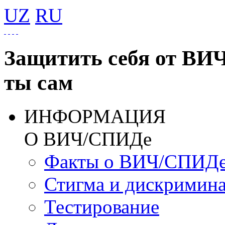
UZ
RU
Защитить себя от ВИ
ты сам
ИНФОРМАЦИЯ
О ВИЧ/СПИДе
Факты о ВИЧ/СПИД
Стигма и дискримин
Тестирование