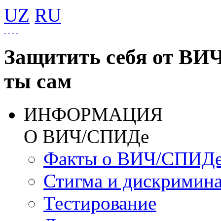
UZ
RU
Защитить себя от ВИ
ты сам
ИНФОРМАЦИЯ
О ВИЧ/СПИДе
Факты о ВИЧ/СПИД
Стигма и дискримин
Тестирование