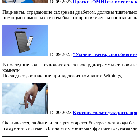
18.09.2023
Проект «ЭМИГо»: вместе к к
Пациенты, страдающие сахарным диабетом, должны тщательно 
помощью помповых систем благотворно влияет на состояние па
15.09.2023
"Умные" весы, способные и
В последние годы технология электрокардиограммы становится 
комнаты.
Последнее достижение принадлежит компании Withings,...
15.09.2023
Курение может ускорить про
Оказывается, любители сигарет стареют быстрее, чем люди бе
иммунной системы. Длина этих концевых фрагментов, называе