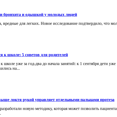
ми бронхита и одышкой у молодых людей
ва, вредные для легких. Новое исследование подтвердило, что 
я к школе: 5 советов для родителей
оле уже за год-два до начала занятий: к 1 сентября дети уже и
лись на...
выше локтя рукой управляет отдельными пальцами протеза
 разработали новую методику, которая может позволить пациен
.