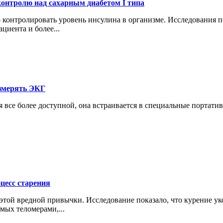
онтролю над сахарным диабетом I типа
контролировать уровень инсулина в организме. Исследования п
циента и более...
змерять ЭКГ
все более доступной, она встраивается в специальные портативн
цесс старения
з этой вредной привычки. Исследование показало, что курение 
мых теломерами,...