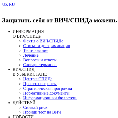
UZ
RU
Защитить себя от ВИЧ/СПИДа можешь 
ИНФОРМАЦИЯ
О ВИЧ/СПИДе
Факты о ВИЧ/СПИДе
Стигма и дискриминация
Тестирование
Лечение
Вопросы и ответы
Словарь терминов
ВИЧ/СПИД
В УЗБЕКИСТАНЕ
Центры СПИДа
Проекты и гранты
Стратегическая программа
Нормативные документы
Информационный бюллетень
ДЕЙСТВУЙ
Снижай риск
Пройди тест на ВИЧ
НОВОСТИ