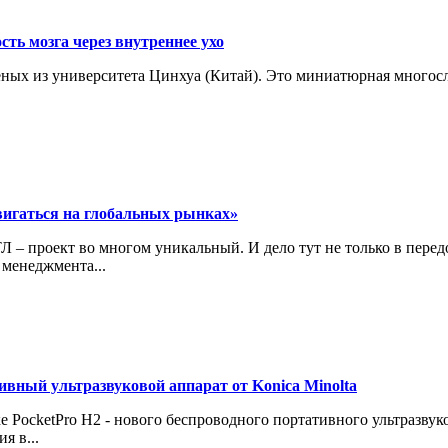
сть мозга через внутреннее ухо
ученых из университета Цинхуа (Китай). Это миниатюрная много
вигаться на глобальных рынках»
 – проект во многом уникальный. И дело тут не только в пере
менеджмента...
вный ультразвуковой аппарат от Konica Minolta
ке PocketPro H2 - нового беспроводного портативного ультразву
я в...