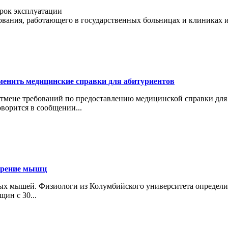
срок эксплуатации
вания, работающего в государственных больницах и клиниках и 
енить медицинские справки для абитуриентов
тмене требований по предоставлению медицинской справки для
ворится в сообщении...
арение мышц
ых мышей. Физиологи из Колумбийского университета определил
ин с 30...