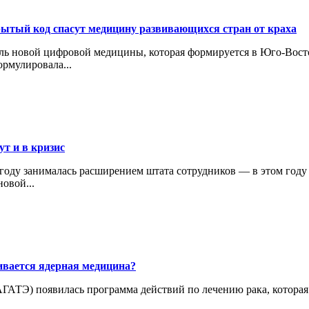
рытый код спасут медицину развивающихся стран от краха
дель новой цифровой медицины, которая формируется в Юго-Во
ормулировала...
т и в кризис
 году занималась расширением штата сотрудников — в этом году
новой...
ивается ядерная медицина?
АГАТЭ) появилась программа действий по лечению рака, которая