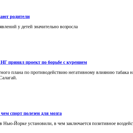
чают родители
явлений у детей значительно возросла
НГ принял проект по борьбе с курением
тного плана по противодействию негативному влиянию табака н
Салагай.
чем спорт полезен для мозга
Нью-Йорке установили, в чем заключается позитивное воздейст