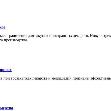
кое
ные ограничения для закупок иностранных лекарств. Новую, тр
о производства.
прицах
в при госзакупках лекарств и медизделий признаны эффективн
смертна