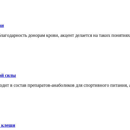
ви
благодарность донорам крови, акцент делается на таких понятия
ой силы
дит в состав препаратов-анаболиков для спортивного питания, 
е клещи