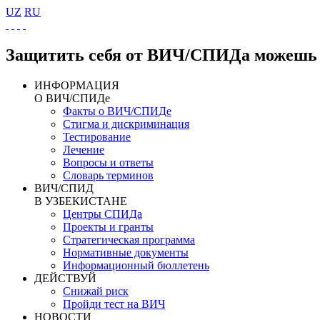
UZ
RU
Защитить себя от ВИЧ/СПИДа можешь 
ИНФОРМАЦИЯ
О ВИЧ/СПИДе
Факты о ВИЧ/СПИДе
Стигма и дискриминация
Тестирование
Лечение
Вопросы и ответы
Словарь терминов
ВИЧ/СПИД
В УЗБЕКИСТАНЕ
Центры СПИДа
Проекты и гранты
Стратегическая программа
Нормативные документы
Информационный бюллетень
ДЕЙСТВУЙ
Снижай риск
Пройди тест на ВИЧ
НОВОСТИ