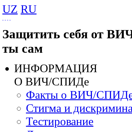
UZ
RU
Защитить себя от ВИ
ты сам
ИНФОРМАЦИЯ
О ВИЧ/СПИДе
Факты о ВИЧ/СПИД
Стигма и дискримин
Тестирование