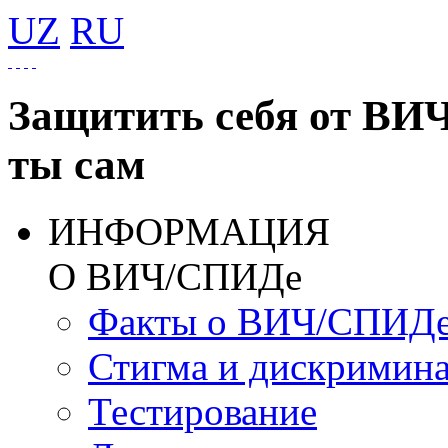
UZ
RU
Защитить себя от ВИ
ты сам
ИНФОРМАЦИЯ
О ВИЧ/СПИДе
Факты о ВИЧ/СПИД
Стигма и дискримин
Тестирование