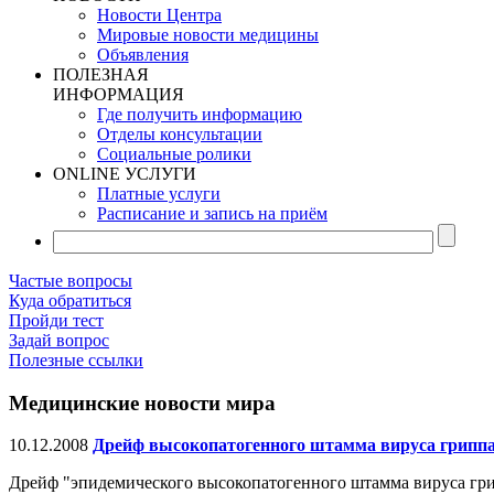
Новости Центра
Мировые новости медицины
Объявления
ПОЛЕЗНАЯ
ИНФОРМАЦИЯ
Где получить информацию
Отделы консультации
Социальные ролики
ONLINE УСЛУГИ
Платные услуги
Расписание и запись на приём
Частые вопросы
Куда обратиться
Пройди тест
Задай вопрос
Полезные ссылки
Медицинские новости мира
10.12.2008
Дрейф высокопатогенного штамма вируса грипп
Дрейф "эпидемического высокопатогенного штамма вируса гр