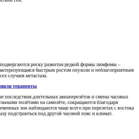
подвергаются риску развития редкой формы лимфомы –
арактеризующаяся быстрым ростом опухоли и неблагоприятным
ех случаев метастаза.
снили терапевты
е последствия длительных авиаперелётов и смены часовых
тельными полётами на самолёте, сокращаются благодаря
еменных зон наблюдаются чаще всего при перелетах с востока
азу подстроиться под другой часовой пояс и климат.