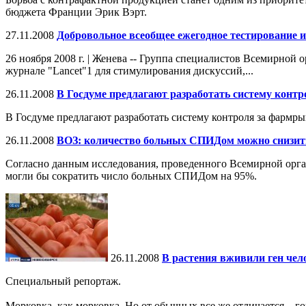
бюджета Франции Эрик Вэрт.
27.11.2008
Добровольное всеобщее ежегодное тестирование и
26 ноября 2008 г. | Женева -- Группа специалистов Всемирной
журнале "Lancet"1 для стимулирования дискуссий,...
26.11.2008
В Госдуме предлагают разработать систему конт
В Госдуме предлагают разработать систему контроля за фармр
26.11.2008
ВОЗ: количество больных СПИДом можно снизит
Согласно данным исследования, проведенного Всемирной орг
могли бы сократить число больных СПИДом на 95%.
26.11.2008
В растения вживили ген чел
Специальный репортаж.
Морковка, как морковка. Но от обычных все же отличается – го