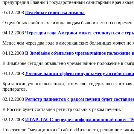
предупредил Главный государственный санитарный врач акад
05.12.2008
Целебные свойства лимона
О целебных свойствах лимона людям было известно со времен г
04.12.2008
Через два года Америка может столкнуться с се
Менее чем через два года в американских больницах может не 
04.12.2008
В Зимбабве объявлено чрезвычайное положение в
В Зимбабве сегодня объявлено чрезвычайное положение в связ
03.12.2008
Ученые нашли эффективную замену антибиотик
Британские ученые выяснили, что масло, содержащееся в трав
препаратов.
02.12.2008
Регистр пациентов с раком печени будет составле
В России будет составлен регистр больных раком печени.
02.12.2008
ИТАР-ТАСС передает информационный пакет
Посетители "медицинских" сайтов Интернета, решившие таким