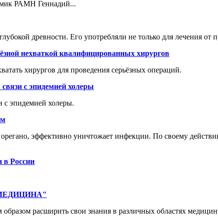
емик РАМН Геннадий...
лубокой древности. Его употребляли не только для лечения от п
рьёзной нехваткой квалифицированных хирургов
хватать хирургов для проведения серьёзных операций.
 связи с эпидемией холеры
и с эпидемией холеры.
ам
е орегано, эффективно уничтожает инфекции. По своему действи
н в России
 "МЕДИЦИНА"
 образом расширить свои знания в различных областях медицин