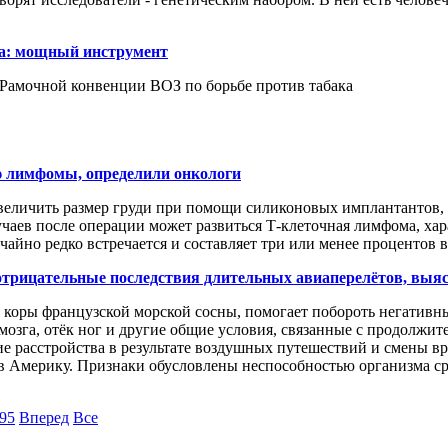
ка: мощный инструмент
Рамочной конвенции ВОЗ по борьбе против табака
 лимфомы, определили онкологи
личить размер груди при помощи силиконовых имплантантов, 
учаев после операции может развиться Т-клеточная лимфома, х
йно редко встречается и составляет три или менее процентов вс
 отрицательные последствия длительных авиаперелётов, выя
оры французской морской сосны, помогает побороть негативны
 мозга, отёк ног и другие общие условия, связанные с продолжи
 расстройства в результате воздушных путешествий и смены вр
ы в Америку. Признаки обусловлены неспособностью организма ср
95
Вперед
Все