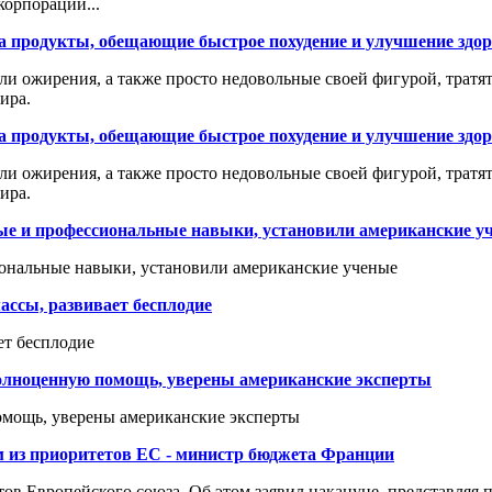
корпорации...
а продукты, обещающие быстрое похудение и улучшение здо
ли ожирения, а также просто недовольные своей фигурой, трат
ира.
а продукты, обещающие быстрое похудение и улучшение здо
ли ожирения, а также просто недовольные своей фигурой, трат
ира.
ные и профессиональные навыки, установили американские у
иональные навыки, установили американские ученые
ассы, развивает бесплодие
ет бесплодие
полноценную помощь, уверены американские эксперты
омощь, уверены американские эксперты
м из приоритетов ЕС - министр бюджета Франции
ов Европейского союза. Об этом заявил накануне, представляя п