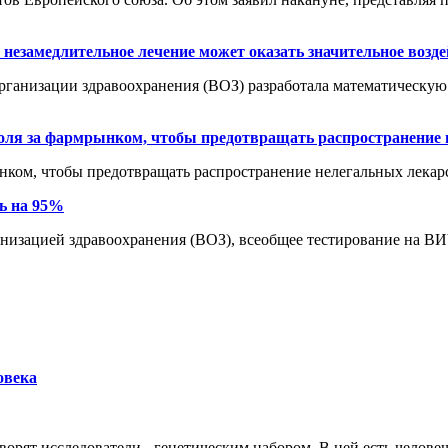
 незамедлительное лечение может оказать значительное возд
 организации здравоохранения (ВОЗ) разработала математическую
роля за фармрынком, чтобы предотвращать распространение
ынком, чтобы предотвращать распространение нелегальных лекар
ь на 95%
анизацией здравоохранения (ВОЗ), всеобщее тестирование на 
овека
ворят исследователи - генетическим набором. В ней есть человеч