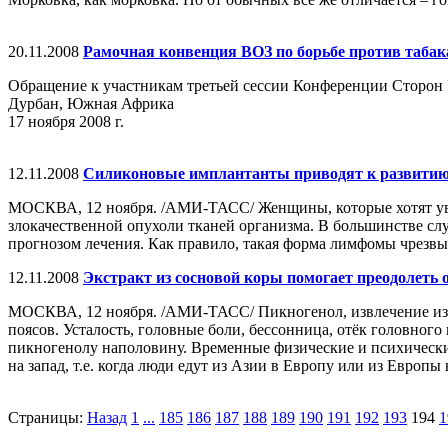
20.11.2008
Рамочная конвенция ВОЗ по борьбе против таба
Обращение к участникам третьей сессии Конференции Сторон 
Дурбан, Южная Африка
17 ноября 2008 г.
12.11.2008
Силиконовые имплантанты приводят к развитию
МОСКВА, 12 ноября. /АМИ-ТАСС/ Женщины, которые хотят уве
злокачественной опухоли тканей организма. В большинстве сл
прогнозом лечения. Как правило, такая форма лимфомы чрезвыча
12.11.2008
Экстракт из сосновой коры помогает преодолеть
МОСКВА, 12 ноября. /АМИ-ТАСС/ Пикногенол, извлечение из к
поясов. Усталость, головные боли, бессонница, отёк головного
пикногенолу наполовину. Временные физические и психические
на запад, т.е. когда люди едут из Азии в Европу или из Европ
Страницы:
Назад
1
...
185
186
187
188
189
190
191
192
193
194
1