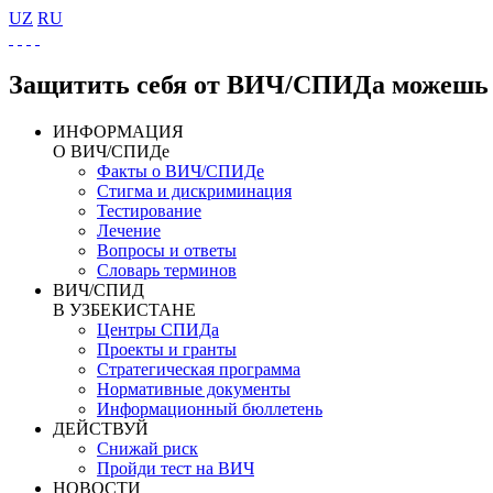
UZ
RU
Защитить себя от ВИЧ/СПИДа можешь 
ИНФОРМАЦИЯ
О ВИЧ/СПИДе
Факты о ВИЧ/СПИДе
Стигма и дискриминация
Тестирование
Лечение
Вопросы и ответы
Словарь терминов
ВИЧ/СПИД
В УЗБЕКИСТАНЕ
Центры СПИДа
Проекты и гранты
Стратегическая программа
Нормативные документы
Информационный бюллетень
ДЕЙСТВУЙ
Снижай риск
Пройди тест на ВИЧ
НОВОСТИ