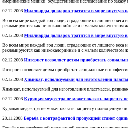
американские медики, осуществившие исследование по заказу 
02.12.2008
Миллиарды долларов тратятся в мире впустую н
Во всем мире каждый год люди, страдающие от лишнего веса и
рекламируются как низкокалорийные и с малым количеством ж
02.12.2008
Миллиарды долларов тратятся в мире впустую н
Во всем мире каждый год люди, страдающие от лишнего веса и
рекламируются как низкокалорийные и с малым количеством ж
02.12.2008
Интернет позволяет детям приобретать социаль
Интернет позволяет детям приобретать социальные и професс
02.12.2008
Химикат, используемый для изготовления пластм
Химикат, используемый для изготовления пластмассы, развива
02.12.2008
Курящая медсестра не может оказать пациенту 
Курящая медсестра не может оказать пациенту полноценную п
28.11.2008
Борьба с контрафактной продукцией станет одни
Борьба с контрафактной продукцией станет одним из приоритет