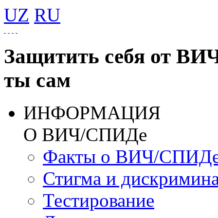
UZ
RU
Защитить себя от ВИ
ты сам
ИНФОРМАЦИЯ
О ВИЧ/СПИДе
Факты о ВИЧ/СПИД
Стигма и дискримин
Тестирование