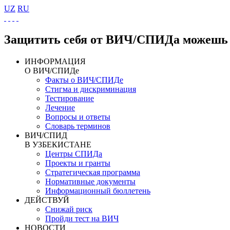
UZ
RU
Защитить себя от ВИЧ/СПИДа можешь 
ИНФОРМАЦИЯ
О ВИЧ/СПИДе
Факты о ВИЧ/СПИДе
Стигма и дискриминация
Тестирование
Лечение
Вопросы и ответы
Словарь терминов
ВИЧ/СПИД
В УЗБЕКИСТАНЕ
Центры СПИДа
Проекты и гранты
Стратегическая программа
Нормативные документы
Информационный бюллетень
ДЕЙСТВУЙ
Снижай риск
Пройди тест на ВИЧ
НОВОСТИ