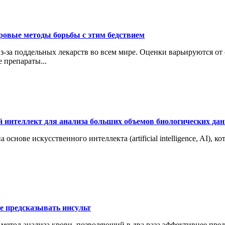
ровые методы борьбы с этим бедствием
з-за поддельных лекарств во всем мире. Оценки варьируются от 
 препараты...
й интеллект для анализа больших объемов биологических да
ове искусственного интеллекта (artificial intelligence, AI), ко
е предсказывать инсульт
етод анализа крови, позволяющий в два раза эффективнее предс