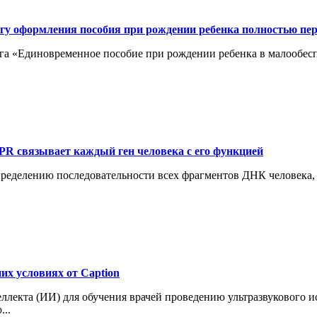
угу оформления пособия при рождении ребенка полностью пе
уга «Единовременное пособие при рождении ребенка в малообес
PR связывает каждый ген человека с его функцией
ределению последовательности всех фрагментов ДНК человека, 
их условиях от Caption
ллекта (ИИ) для обучения врачей проведению ультразвукового и
...