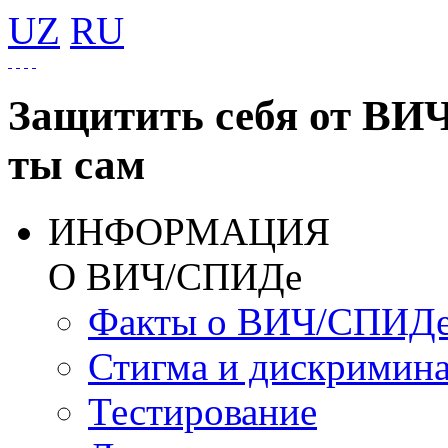
UZ
RU
Защитить себя от ВИ
ты сам
ИНФОРМАЦИЯ
О ВИЧ/СПИДе
Факты о ВИЧ/СПИД
Стигма и дискримин
Тестирование