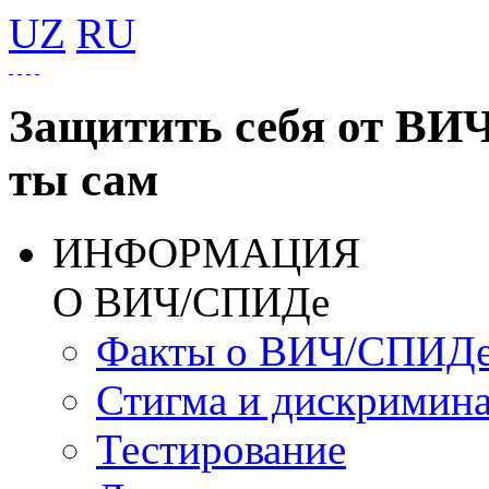
UZ
RU
Защитить себя от ВИ
ты сам
ИНФОРМАЦИЯ
О ВИЧ/СПИДе
Факты о ВИЧ/СПИД
Стигма и дискримин
Тестирование