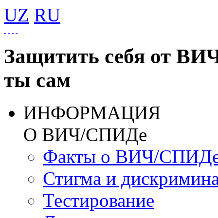
UZ
RU
Защитить себя от ВИ
ты сам
ИНФОРМАЦИЯ
О ВИЧ/СПИДе
Факты о ВИЧ/СПИД
Стигма и дискримин
Тестирование