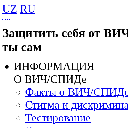
UZ
RU
Защитить себя от ВИ
ты сам
ИНФОРМАЦИЯ
О ВИЧ/СПИДе
Факты о ВИЧ/СПИД
Стигма и дискримин
Тестирование