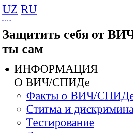
UZ
RU
Защитить себя от ВИ
ты сам
ИНФОРМАЦИЯ
О ВИЧ/СПИДе
Факты о ВИЧ/СПИД
Стигма и дискримин
Тестирование