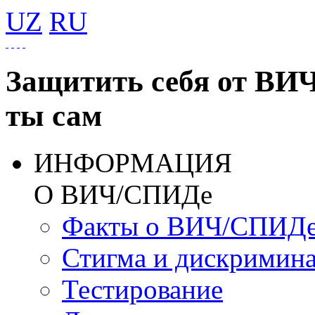
UZ
RU
Защитить себя от ВИ
ты сам
ИНФОРМАЦИЯ
О ВИЧ/СПИДе
Факты о ВИЧ/СПИД
Стигма и дискримин
Тестирование