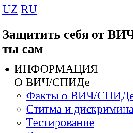
UZ
RU
Защитить себя от ВИ
ты сам
ИНФОРМАЦИЯ
О ВИЧ/СПИДе
Факты о ВИЧ/СПИД
Стигма и дискримин
Тестирование