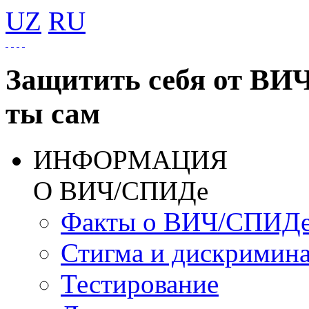
UZ
RU
Защитить себя от ВИ
ты сам
ИНФОРМАЦИЯ
О ВИЧ/СПИДе
Факты о ВИЧ/СПИД
Стигма и дискримин
Тестирование