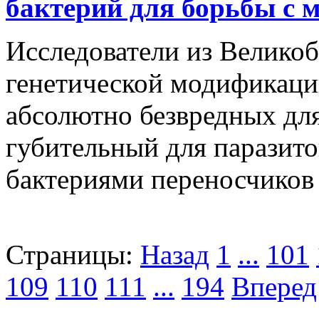
бактерий для борьбы с 
Исследователи из Велико
генетической модификаци
абсолютно безвредных для
губительный для паразито
бактериями переносчиков 
Страницы:
Назад
1
...
101
109
110
111
...
194
Вперед