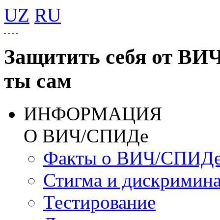
UZ
RU
Защитить себя от ВИ
ты сам
ИНФОРМАЦИЯ
О ВИЧ/СПИДе
Факты о ВИЧ/СПИД
Стигма и дискримин
Тестирование