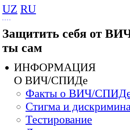
UZ
RU
Защитить себя от ВИ
ты сам
ИНФОРМАЦИЯ
О ВИЧ/СПИДе
Факты о ВИЧ/СПИД
Стигма и дискримин
Тестирование