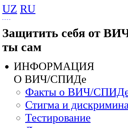
UZ
RU
Защитить себя от ВИ
ты сам
ИНФОРМАЦИЯ
О ВИЧ/СПИДе
Факты о ВИЧ/СПИД
Стигма и дискримин
Тестирование