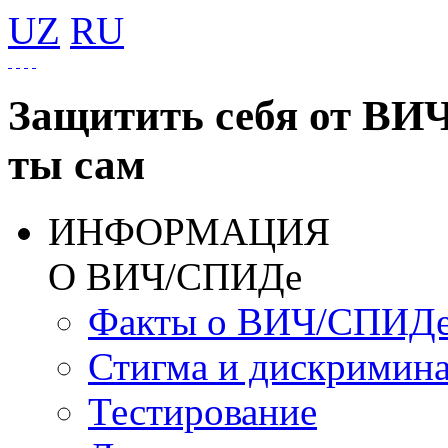
UZ
RU
Защитить себя от ВИ
ты сам
ИНФОРМАЦИЯ
О ВИЧ/СПИДе
Факты о ВИЧ/СПИД
Стигма и дискримин
Тестирование