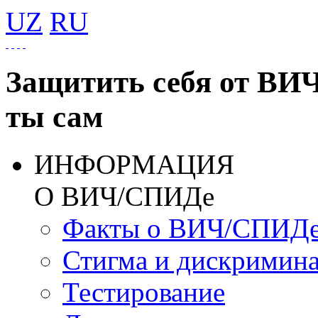
UZ
RU
Защитить себя от ВИ
ты сам
ИНФОРМАЦИЯ
О ВИЧ/СПИДе
Факты о ВИЧ/СПИД
Стигма и дискримин
Тестирование