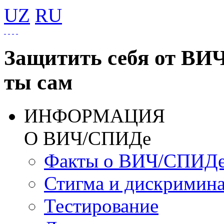
UZ
RU
Защитить себя от ВИ
ты сам
ИНФОРМАЦИЯ
О ВИЧ/СПИДе
Факты о ВИЧ/СПИД
Стигма и дискримин
Тестирование