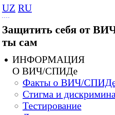
UZ
RU
Защитить себя от ВИ
ты сам
ИНФОРМАЦИЯ
О ВИЧ/СПИДе
Факты о ВИЧ/СПИД
Стигма и дискримин
Тестирование