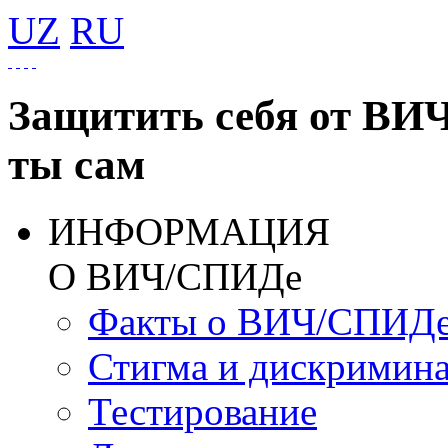
UZ
RU
Защитить себя от ВИ
ты сам
ИНФОРМАЦИЯ
О ВИЧ/СПИДе
Факты о ВИЧ/СПИД
Стигма и дискримин
Тестирование