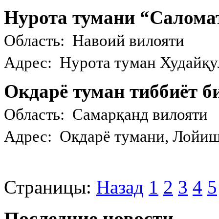
Нурота тумани “Салома
Область: Навоий вилояти
Адрес: Нурота туман Худайқу
Окдарё туман тиббиёт 
Область: Самарқанд вилояти
Адрес: Окдарё тумани, Лойиш 
Страницы:
Назад
1
2
3
4
5
Последние новости