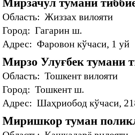
Мирзачул тумани тибби
Область: Жиззах вилояти
Город: Гагарин ш.
Адрес: Фаровон кўчаси, 1 уй
Мирзо Улуғбек тумани 
Область: Тошкент вилояти
Город: Тошкент ш.
Адрес: Шаҳриобод кўчаси, 21
Миришкор туман полик