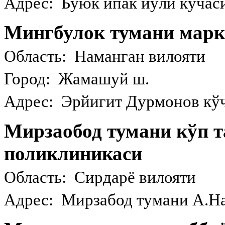
Адрес: Буюк ипак йўли кўчаси
Мингбулок тумани марк
Область: Наманган вилояти
Город: Жамашуй ш.
Адрес: Эрйигит Дурмонов кўч
Мирзаобод тумани кўп 
поликлиникаси
Область: Сирдарё вилояти
Адрес: Мирзабод тумани А.На