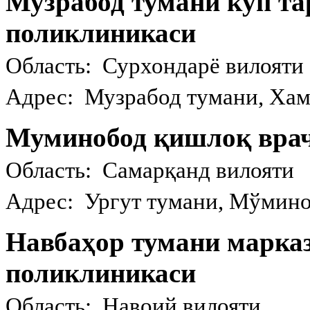
Музрабод тумани кўп та
поликлиникаси
Область: Сурхондарё вилояти
Адрес: Музрабод тумани, Хамз
Муминобод қишлоқ вра
Область: Самарқанд вилояти
Адрес: Ургут тумани, Мўмино
Навбаҳор тумани марка
поликлиникаси
Область: Навоий вилояти