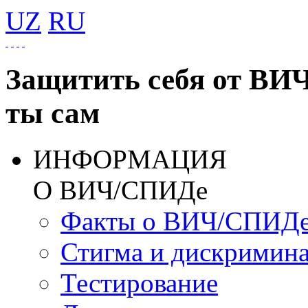
UZ
RU
Защитить себя от ВИ
ты сам
ИНФОРМАЦИЯ
О ВИЧ/СПИДе
Факты о ВИЧ/СПИД
Стигма и дискримин
Тестирование