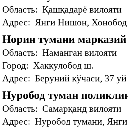
Область: Қашқадарё вилояти
Адрес: Янги Нишон, Хонобод 
Норин тумани марказий
Область: Наманган вилояти
Город: Хаккулобод ш.
Адрес: Беруний кўчаси, 37 уй
Нуробод туман поликли
Область: Самарқанд вилояти
Адрес: Нуробод тумани, Янги