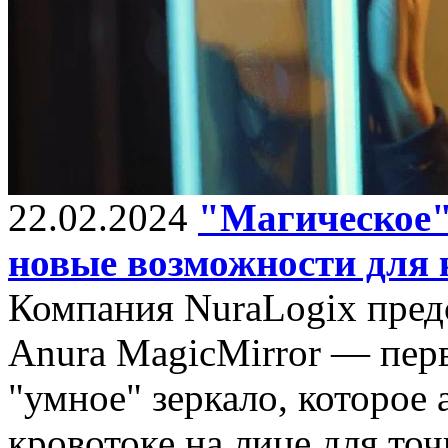
22.02.2024
"Магическое"
новые возможности для 
Компания NuraLogix пред
Anura MagicMirror — перв
"умное" зеркало, которое
кровотоке на лице для то