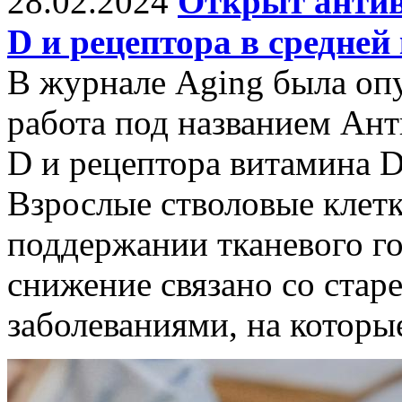
28.02.2024
Открыт антив
D и рецептора в средне
В журнале Aging была опу
работа под названием Ан
D и рецептора витамина D
Взрослые стволовые клет
поддержании тканевого го
снижение связано со ста
заболеваниями, на которы