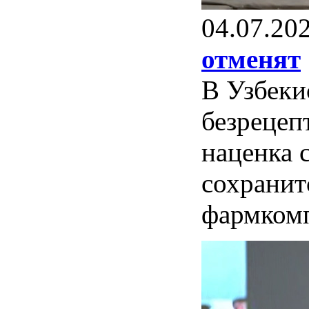
04.07.20
отменят
В Узбеки
безрецеп
наценка 
сохранит
фармкомп