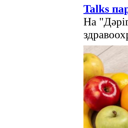
Talks п
На "Дәрі
здравоох