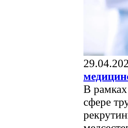
29.04.20
медицинс
В рамках
сфере тр
рекрутин
медсесте