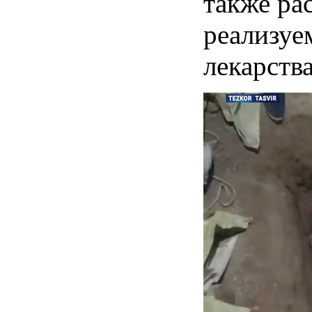
также ра
реализуе
лекарства