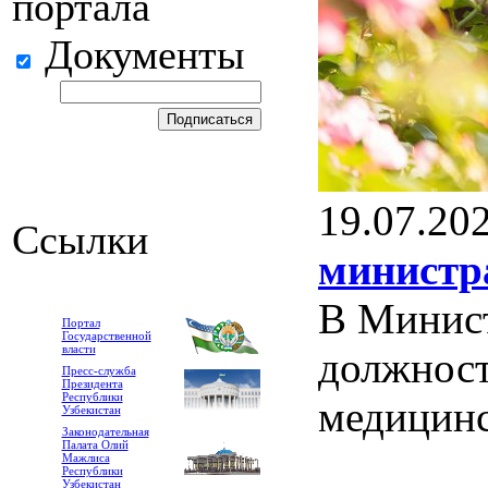
портала
Документы
19.07.20
Ссылки
министр
В Минист
Портал
Государственной
власти
должност
Пресс-служба
Президента
Республики
медицинс
Узбекистан
Законодательная
Палата Олий
Мажлиса
Республики
Узбекистан