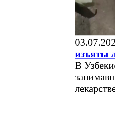
03.07.20
изъяты л
В Узбеки
занимавш
лекарств