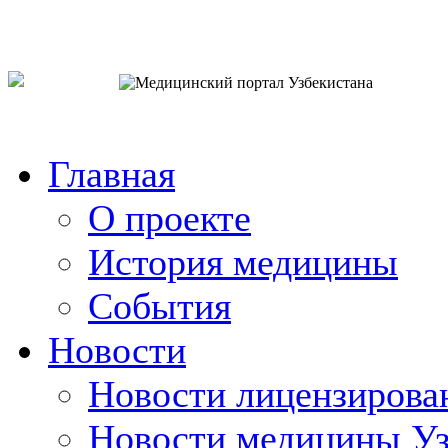
o`zb
рус
eng
Главная
О проекте
История медицины
События
Новости
Новости лицензирова
Новости медицины Уз