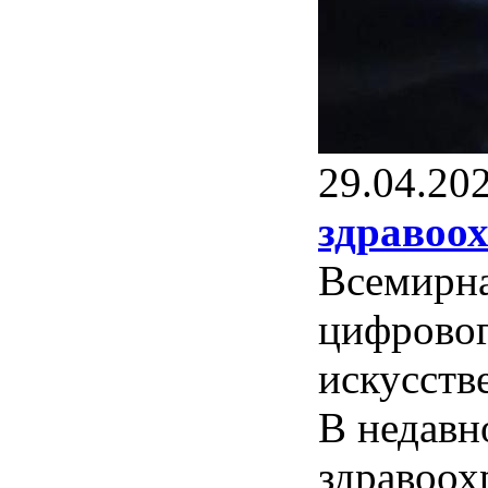
29.04.20
здравоо
Всемирна
цифровог
искусств
В недавн
здравоох