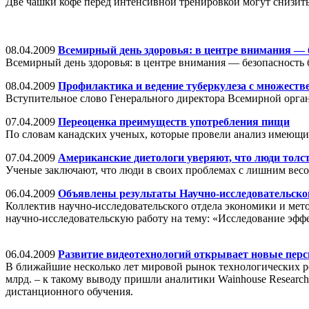
Две чашки кофе перед интенсивной тренировкой могут снизит
08.04.2009
Всемирный день здоровья: в центре внимания — 
Всемирный день здоровья: в центре внимания — безопасность
08.04.2009
Профилактика и ведение туберкулеза с множеств
Вступительное слово Генерального директора Всемирной орг
07.04.2009
Переоценка преимуществ употребления пищи
По словам канадских ученых, которые провели анализ имеющих
07.04.2009
Американские диетологи уверяют, что люди толст
Ученые заключают, что люди в своих проблемах с лишним весо
06.04.2009
Объявлены результаты Научно-исследовательской
Коллектив научно-исследовательского отдела экономики и мет
научно-исследовательскую работу на тему: «Исследование эфф
06.04.2009
Развитие видеотехнологий открывает новые пер
В ближайшие несколько лет мировой рынок технологических реш
млрд. – к такому выводу пришли аналитики Wainhouse Researc
дистанционного обучения.