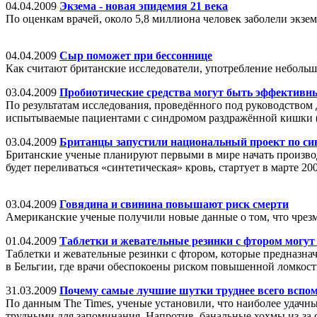
04.04.2009
Экзема - новая эпидемия 21 века
По оценкам врачей, около 5,8 миллиона человек заболели экзем
04.04.2009
Сыр поможет при бессоннице
Как считают британские исследователи, употребление небольшо
03.04.2009
Пробиотические средства могут быть эффективн
По результатам исследования, проведённого под руководством
испытываемые пациентами с синдромом раздражённой кишки 
03.04.2009
Британцы запустили национальный проект по си
Британские ученые планируют первыми в мире начать производ
будет переливаться «синтетическая» кровь, стартует в марте 200
03.04.2009
Говядина и свинина повышают риск смерти
Американские ученые получили новые данные о том, что чрезм
01.04.2009
Таблетки и жевательные резинки с фтором могут
Таблетки и жевательные резинки с фтором, которые предназна
в Бельгии, где врачи обеспокоены риском повышенной ломкост
31.03.2009
Почему самые лучшие шутки труднее всего вспо
По данным The Times, ученые установили, что наиболее удач
трудными для запоминания. Напротив, банальные хохмы из-за 