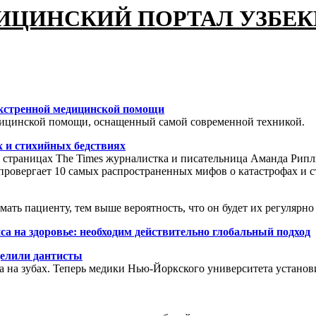
ИЦИНСКИЙ ПОРТАЛ УЗБЕ
экстренной медицинской помощи
дицинской помощи, оснащенный самой современной техникой.
х и стихийных бедствиях
а страницах The Times журналистка и писательница Аманда Рипл
опровергает 10 самых распространенных мифов о катастрофах и 
ать пациенту, тем выше вероятность, что он будет их регулярно
са на здоровье: необходим действительно глобальный подход
еделили дантисты
а на зубах. Теперь медики Нью-Йоркского университета установ