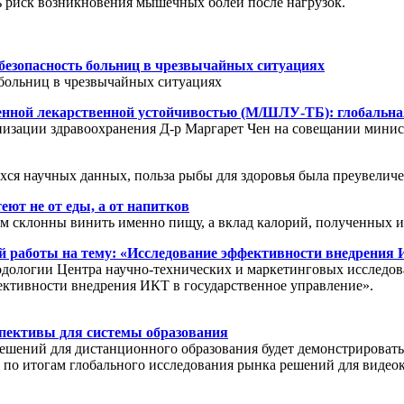
ь риск возникновения мышечных болей после нагрузок.
безопасность больниц в чрезвычайных ситуациях
 больниц в чрезвычайных ситуациях
енной лекарственной устойчивостью (М/ШЛУ-ТБ): глобальна
анизации здравоохранения Д-р Маргарет Чен на совещании мин
ся научных данных, польза рыбы для здоровья была преувеличе
еют не от еды, а от напитков
м склонны винить именно пищу, а вклад калорий, полученных и
 работы на тему: «Исследование эффективности внедрения И
одологии Центра научно-технических и маркетинговых исследов
ективности внедрения ИКТ в государственное управление».
спективы для системы образования
ений для дистанционного образования будет демонстрировать ст
h по итогам глобального исследования рынка решений для видео