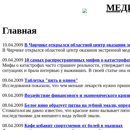
МЕД
Главная
10.04.2009
В Чирчике открылся областной центр оказания 
В Чирчике открылся областной центр оказания экстренной ме
09.04.2009
10 самых распространенных мифов о катастрофа
Мифы о катастрофах часто страшнее реальности, утверждает н
ситуациях и брала интервью у выживших. В своей статье она 
09.04.2009
Таблетка "пять в одном"
Исследования показали, что чем меньше лекарств нужно приним
09.04.2009
Воздействие финансового и экономического кризи
08.04.2009
Белое вино образует пятна на зубной эмали, опр
Стоматологам давно известно, что красное вино вызывает пятн
последствиями для внешнего вида зубной эмали.
08.04.2009
Кофе избавит спортсменов от болей в мышцах