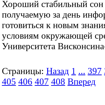
Хороший стабильный сон 
получаемую за день инф
готовиться к новым знани
условиям окружающей сре
Университета Висконсин
Страницы:
Назад
1
...
397
405
406
407
408
Вперед