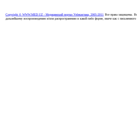
Copyright © WWW.MED.UZ - Медицинский портал Узбекистана, 2005-2011
Все права защищены. Вс
дальнейшему воспроизведению и/или распространению в какой-либо форме, иначе как с письменного