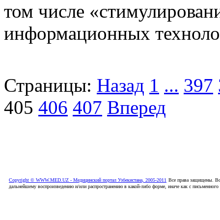
том числе «стимулирован
информационных технолог
Страницы:
Назад
1
...
397
405
406
407
Вперед
Copyright © WWW.MED.UZ - Медицинский портал Узбекистана, 2005-2011
Все права защищены. Вс
дальнейшему воспроизведению и/или распространению в какой-либо форме, иначе как с письменного