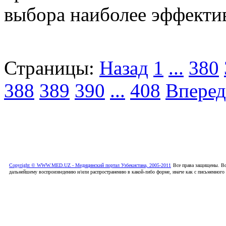
выбора наиболее эффектив
Страницы:
Назад
1
...
380
388
389
390
...
408
Вперед
Copyright © WWW.MED.UZ - Медицинский портал Узбекистана, 2005-2011
Все права защищены. Вс
дальнейшему воспроизведению и/или распространению в какой-либо форме, иначе как с письменного