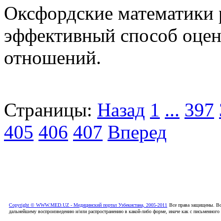
Оксфордские математики 
эффективный способ оцен
отношений.
Страницы:
Назад
1
...
397
405
406
407
Вперед
Copyright © WWW.MED.UZ - Медицинский портал Узбекистана, 2005-2011
Все права защищены. Вс
дальнейшему воспроизведению и/или распространению в какой-либо форме, иначе как с письменного