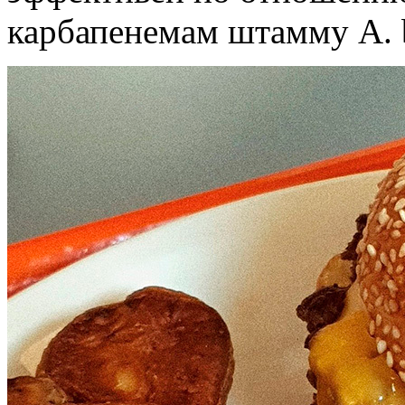
карбапенемам штамму A. 