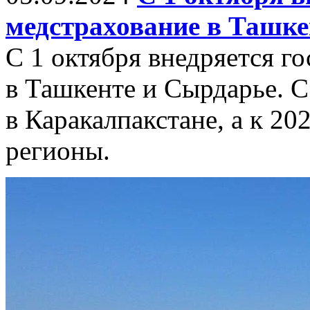
медстрахование в Ташке
С 1 октября внедряется г
в Ташкенте и Сырдарье. С
в Каракалпакстане, а к 20
регионы.