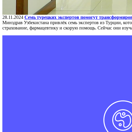
28.11.2024
Семь турецких экспертов помогут трансформиро
Минздрав Узбекистана привлёк семь экспертов из Турции, ко
страхование, фармацевтику и скорую помощь. Сейчас они изу