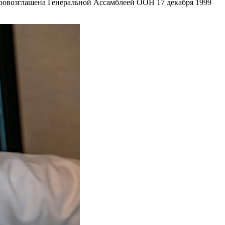
ровозглашена Генеральной Ассамблеей ООН 17 декабря 1999