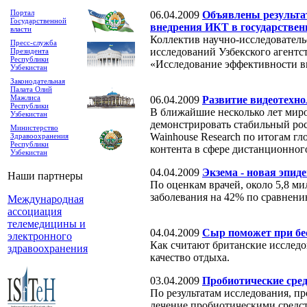
Портал
06.04.2009
Объявлены результа
Государственной
внедрения ИКТ в государствен
власти
Коллектив научно-исследователь
Пресс-служба
исследований Узбекского агентс
Президента
Республики
«Исследование эффективности в
Узбекистан
Законодательная
Палата Олий
Мажлиса
06.04.2009
Развитие видеотехн
Республики
В ближайшие несколько лет мир
Узбекистан
демонстрировать стабильный рост
Министерство
Wainhouse Research по итогам г
Здравоохранения
Республики
контента в сфере дистанционног
Узбекистан
04.04.2009
Экзема - новая эпид
Наши партнеры
По оценкам врачей, около 5,8 ми
заболевания на 42% по сравнени
Международная
ассоциация
телемедицины и
04.04.2009
Сыр поможет при бе
электронного
Как считают британские исследо
здравоохранения
качество отдыха.
03.04.2009
Пробиотические сре
По результатам исследования, п
лечение пробиотическими средс