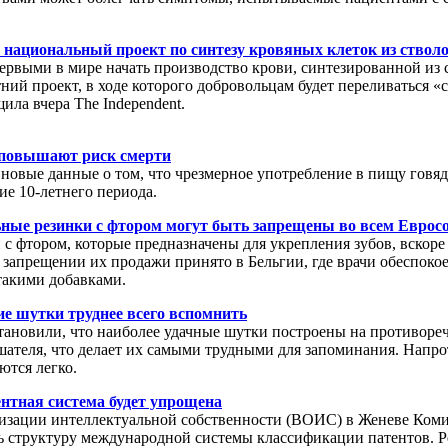
 национальный проект по синтезу кровяных клеток из ствол
рвыми в мире начать производство крови, синтезированной из 
ний проект, в ходе которого добровольцам будет переливаться «
щила вчера The Independent.
 повышают риск смерти
новые данные о том, что чрезмерное употребление в пищу говя
ие 10-летнего периода.
ные резинки с фтором могут быть запрещены во всем Еврос
 с фтором, которые предназначены для укрепления зубов, вскоре
 запрещении их продажи принято в Бельгии, где врачи обеспо
такими добавками.
е шутки труднее всего вспомнить
становили, что наиболее удачные шутки построены на противор
теля, что делает их самыми трудными для запоминания. Напрот
ются легко.
нтная система будет упрощена
изации интеллектуальной собственности (ВОИС) в Женеве Ком
ь структуру международной системы классификации патентов. Р