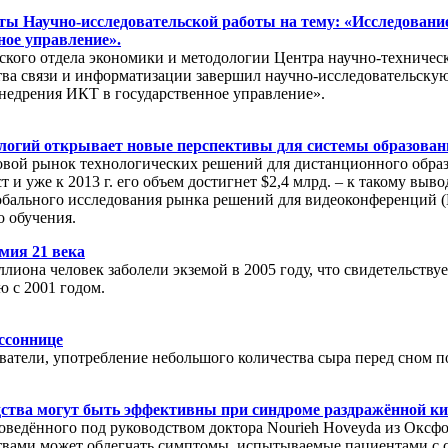
ты Научно-исследовательской работы на тему: «Исследовани
ное управление».
ского отдела экономики и методологии Центра научно-техничес
тва связи и информатизации завершил научно-исследовательскую
недрения ИКТ в государственное управление».
ологий открывает новые перспективы для системы образован
овой рынок технологических решений для дистанционного образ
 и уже к 2013 г. его объем достигнет $2,4 млрд. – к такому вы
лобального исследования рынка решений для видеоконференций 
о обучения.
емия 21 века
ллиона человек заболели экземой в 2005 году, что свидетельству
ю с 2001 годом.
ссоннице
ватели, употребление небольшого количества сыра перед сном п
дства могут быть эффективны при синдроме раздражённой к
роведённого под руководством доктора Nourieh Hoveyda из Оксфо
твами может облегчать симптомы, испытываемые пациентами с