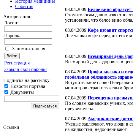
История медицины
События
08.04.2009
Белое вино образует
Стоматологам давно известно, ч
Авторизация
установили, что белое вино обл
Логин:
08.04.2009
Кофе избавит спорт
Две чашки кофе перед интенсивн
Пароль:
Запомнить меня
08.04.2009
Всемирный день здор
Всемирный день здоровья: в цен
Регистрация
Забыли свой пароль?
08.04.2009
Профилактика и вед
глобальная обязанность здрав
Подписка на рассылку
Вступительное слово Генеральн
Новости портала
министров стран с тяжелым бр
Документы
07.04.2009
Переоценка преимущ
По словам канадских ученых, ко
преувеличена.
07.04.2009
Американские диетол
Ученые заключают, что люди в с
Ссылки
из жидкостей, недооценивают.