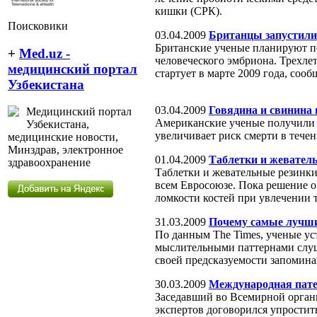
кишки (СРК).
Поисковики
03.04.2009
Британцы запустили
Британские ученые планируют пе
+
Med.uz -
человеческого эмбриона. Трехлет
медицинский портал
стартует в марте 2009 года, сооб
Узбекистана
03.04.2009
Говядина и свинина
Медицинский портал
Американские ученые получили 
Узбекистана,
увеличивает риск смерти в течен
медицинские новости,
Минздрав, электронное
01.04.2009
Таблетки и жеватель
здравоохранение
Таблетки и жевательные резинки
всем Евросоюзе. Пока решение о
ломкости костей при увлечении 
31.03.2009
Почему самые лучши
По данным The Times, ученые у
мыслительными паттернами слуша
своей предсказуемости запомина
30.03.2009
Международная пате
Заседавший во Всемирной орган
экспертов договорился упростит