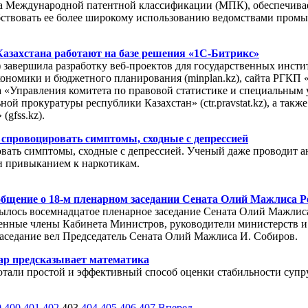
ма Международной патентной классификации (МПК), обеспечивае
обствовать ее более широкому использованию ведомствами пром
азахстана работают на базе решения «1С-Битрикс»
 завершила разработку веб-проектов для государственных инсти
кономики и бюджетного планирования (minplan.kz), сайта РГКП
та «Управления комитета по правовой статистике и специальным
ой прокуратуры республики Казахстан» (ctr.pravstat.kz), а такж
(gfss.kz).
спровоцировать симптомы, сходные с депрессией
вать симптомы, сходные с депрессией. Ученый даже проводит 
и привыканием к наркотикам.
бщение о 18-м пленарном заседании Сената Олий Мажлиса Р
рылось восемнадцатое пленарное заседание Сената Олий Мажлис
енные члены Кабинета Министров, руководители министерств и 
аседание вел Председатель Сената Олий Мажлиса И. Собиров.
ар предсказывает математика
отали простой и эффективный способ оценки стабильности суп
9
400
401
402
403
404
405
406
407
Вперед