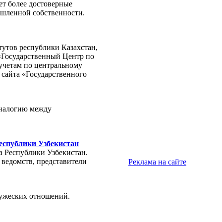
т более достоверные
ышленной собственности.
тутов республики Казахстан,
 «Государственный Центр по
 учетам по центральному
е сайта «Государственного
аналогию между
еспублики Узбекистан
а Республики Узбекистан.
ведомств, представители
Реклама на сайте
ружеских отношений.