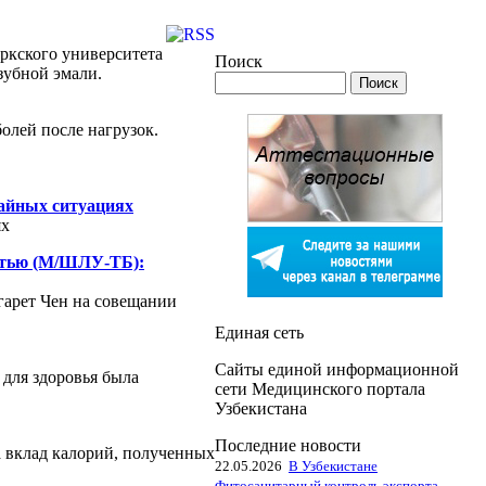
оркского университета
Поиск
зубной эмали.
олей после нагрузок.
чайных ситуациях
ях
остью (М/ШЛУ-ТБ):
гарет Чен на совещании
Единая сеть
Сайты единой информационной
для здоровья была
сети Медицинского портала
Узбекистана
Последние новости
а вклад калорий, полученных
22.05.2026
В Узбекистане
Фитосанитарный контроль экспорта