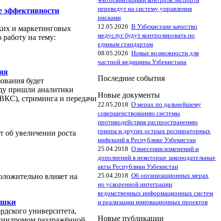
переведут на систему управления
е эффективности
рисками
12.05.2026
В Узбекистане качество
ких и маркетинговых
медуслуг будут контролировать по
 работу на тему:
единым стандартам
08.05.2026
Новые возможности для
частной медицины Узбекистана
ия
Последние события
ования будет
воду пришли аналитики
Новые документы
(ВКС), стриминга и передачи
22.05.2018
О мерах по дальнейшему
совершенствованию системы
противодействия распространению
гриппа и других острых респираторных
ет об увеличении роста
инфекций в Республике Узбекистан
25.04.2018
О внесении изменений и
дополнений в некоторые законодательные
акты Республики Узбекистан
25.04.2018
Об организационных мерах
оложительно влияет на
но ускоренной интеграции
ведомственных информационных систем
ишки
и реализации инновационных проектов
рдского университета,
Новые публикации
 синдромом раздражённой