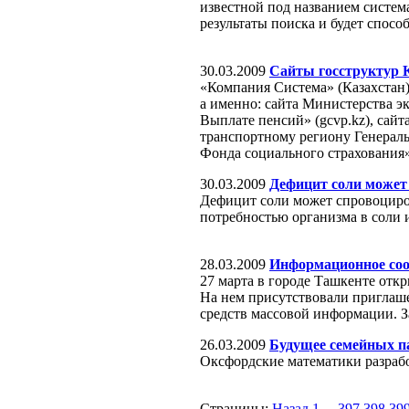
известной под названием систе
результаты поиска и будет спос
30.03.2009
Сайты госструктур К
«Компания Система» (Казахстан)
а именно: сайта Министерства э
Выплате пенсий» (gcvp.kz), сай
транспортному региону Генеральн
Фонда социального страхования» 
30.03.2009
Дефицит соли может 
Дефицит соли может спровоциро
потребностью организма в соли 
28.03.2009
Информационное соо
27 марта в городе Ташкенте отк
На нем присутствовали приглаш
средств массовой информации. З
26.03.2009
Будущее семейных п
Оксфордские математики разраб
Страницы:
Назад
1
...
397
398
39