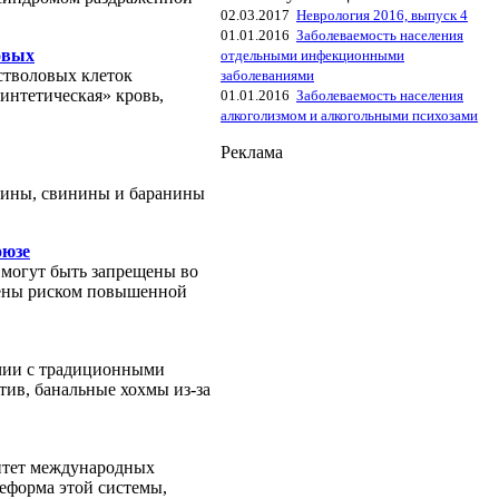
02.03.2017
Неврология 2016, выпуск 4
01.01.2016
Заболеваемость населения
овых
отдельными инфекционными
стволовых клеток
заболеваниями
синтетическая» кровь,
01.01.2016
Заболеваемость населения
алкоголизмом и алкогольными психозами
Реклама
дины, свинины и баранины
оюзе
 могут быть запрещены во
коены риском повышенной
ечии с традиционными
ив, банальные хохмы из-за
итет международных
еформа этой системы,