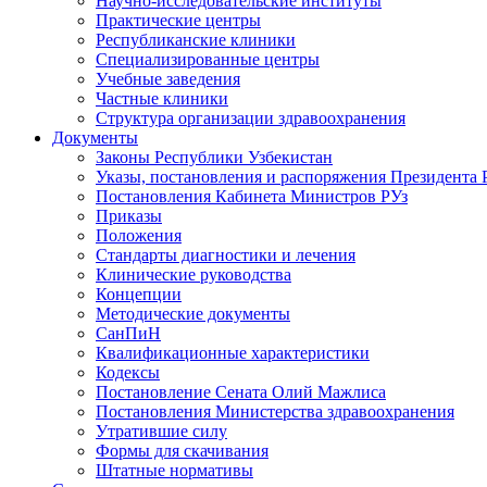
Научно-исследовательские институты
Практические центры
Республиканские клиники
Специализированные центры
Учебные заведения
Частные клиники
Структура организации здравоохранения
Документы
Законы Республики Узбекистан
Указы, постановления и распоряжения Президента 
Постановления Кабинета Министров РУз
Приказы
Положения
Стандарты диагностики и лечения
Клинические руководства
Концепции
Методические документы
СанПиН
Квалификационные характеристики
Кодексы
Постановление Сената Олий Мажлиса
Постановления Министерства здравоохранения
Утратившие силу
Формы для скачивания
Штатные нормативы