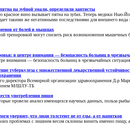
 пятна на зубной эмали, определили дантисты
то красное вино вызывает пятна на зубах. Теперь медики Нью-Й
адает такими же негативными последствиями для внешнего вида 
сменов от болей в мышцах
ой тренировкой могут снизить риск возникновения мышечных б
овья: в центре внимания — безопасность больниц в чрезвы
тре внимания — безопасность больниц в чрезвычайных ситуаци
ение туберкулеза с множественной лекарственной устойчив
оохранения
ого директора Всемирной организации здравоохранения Д-р Мар
еменем М/ШЛУ-ТБ
еств употребления пищи
торые провели анализ имеющихся научных данных, польза рыбы 
оги уверяют, что люди толстеют не от еды, а от напитков
воих проблемах с лишним весом склонны винить именно пищу, 