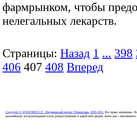
фармрынком, чтобы предо
нелегальных лекарств.
Страницы:
Назад
1
...
398
406
407
408
Вперед
Copyright © WWW.MED.UZ - Медицинский портал Узбекистана, 2005-2011
Все права защищены. Вс
дальнейшему воспроизведению и/или распространению в какой-либо форме, иначе как с письменного