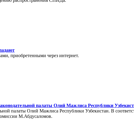
щению распространения СПИДа.
дпадают
рами, приобретенными через интернет.
Законодательной палаты Олий Мажлиса Республики Узбекис
ельной палаты Олий Мажлиса Республики Узбекистан. В соответс
комиссии М.Абдусаломов.