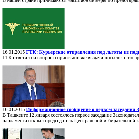
В нашей стране принимаются масштабные меры по предотвра
16.01.2015
ГТК: Курьерские отправления под льготы не по
ГТК ответил на вопрос о приостановке выдачи посылок с това
16.01.2015
Информационное сообщение о первом заседании 
В Ташкенте 12 января состоялось первое заседание Законодат
парламента открыл председатель Центральной избирательной 