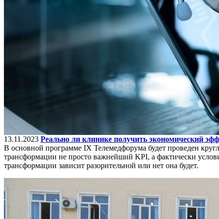
13.11.2023
Реально ли клинике получить экономический эффе
В основной программе IX Телемедфорума будет проведен кругл
трансформации не просто важнейший KPI, а фактически услов
трансформации зависит разорительной или нет она будет.