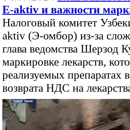
E-aktiv и важности мар
Налоговый комитет Узбеки
aktiv (Э-омбор) из-за сло
глава ведомства Шерзод К
маркировке лекарств, кот
реализуемых препаратах в
возврата НДС на лекарств