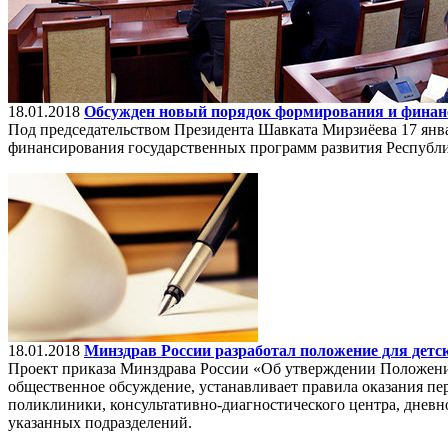
18.01.2018
Обсужден новый порядок формирования и финан
Под председательством Президента Шавката Мирзиёева 17 янв
финансирования государственных программ развития Республи
18.01.2018
Минздрав России разработал положение для детс
Проект приказа Минздрава России «Об утверждении Положени
общественное обсуждение, устанавливает правила оказания п
поликлиники, консультативно-диагностического центра, дневн
указанных подразделений.