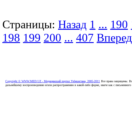
Страницы:
Назад
1
...
190
198
199
200
...
407
Вперед
Copyright © WWW.MED.UZ - Медицинский портал Узбекистана, 2005-2011
Все права защищены. Вс
дальнейшему воспроизведению и/или распространению в какой-либо форме, иначе как с письменного