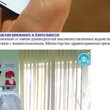
истан призывает к бдительности
домлений от имени руководителей высокопоставленных ведомст
В связи с вышеизложенным, Министерство здравоохранения приз