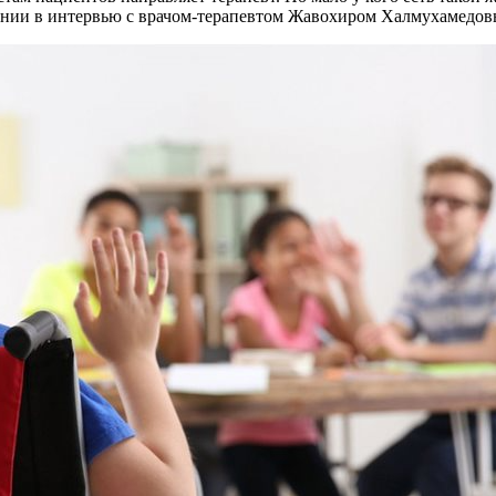
ечении в интервью с врачом-терапевтом Жавохиром Халмухамедо