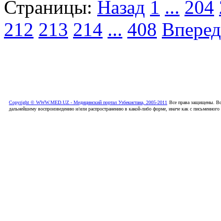
Страницы:
Назад
1
...
204
212
213
214
...
408
Вперед
Copyright © WWW.MED.UZ - Медицинский портал Узбекистана, 2005-2011
Все права защищены. Вс
дальнейшему воспроизведению и/или распространению в какой-либо форме, иначе как с письменного