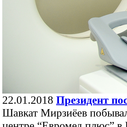
22.01.2018
Президент по
Шавкат Мирзиёев побывал
центре “Евромед плюс” в